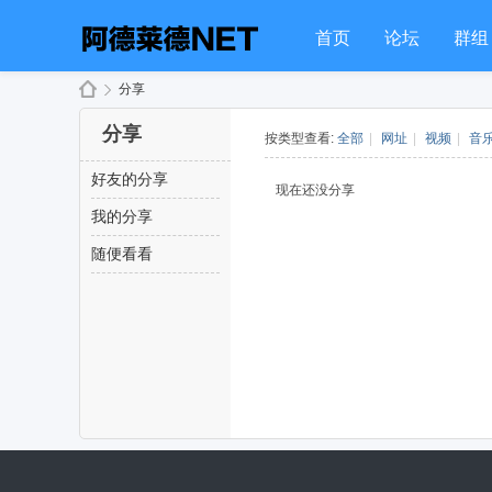
首页
论坛
群组
分享
分享
按类型查看:
全部
|
网址
|
视频
|
音
好友的分享
阿
›
现在还没分享
我的分享
随便看看
德