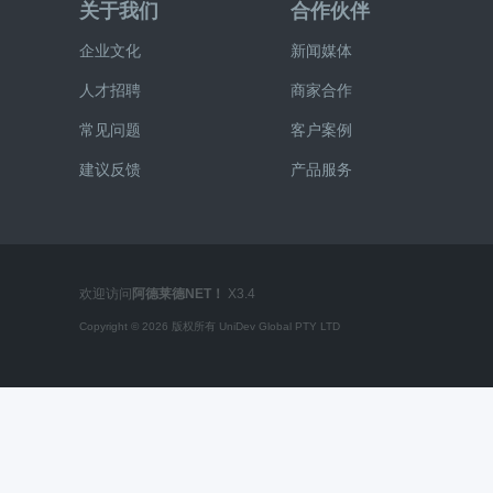
关于我们
合作伙伴
企业文化
新闻媒体
人才招聘
商家合作
常见问题
客户案例
莱
建议反馈
产品服务
欢迎访问
阿德莱德NET
！
X3.4
Copyright © 2026 版权所有 UniDev Global PTY LTD
德