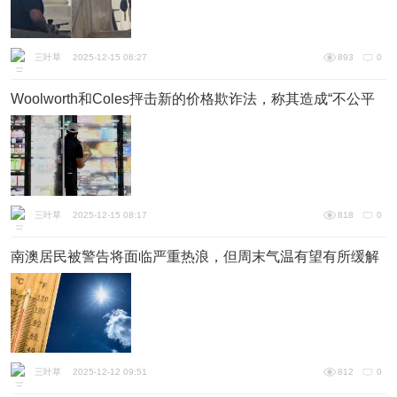
三叶草
2025-12-15 08:27
893
0
Woolworth和Coles抨击新的价格欺诈法，称其造成“不公平
竞争”
三叶草
2025-12-15 08:17
818
0
南澳居民被警告将面临严重热浪，但周末气温有望有所缓解
三叶草
2025-12-12 09:51
812
0