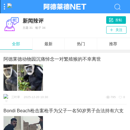
新闻辣评
发帖
主题
31
帖子
34
关注
全部
最新
热门
推荐
阿德莱德动物园沉痛悼念一对繁殖猴的不幸离世
三叶草
2025-12-20 10:30
795
0
Bondi Beach枪击案枪手为父子一名50岁男子合法持有六支
枪械