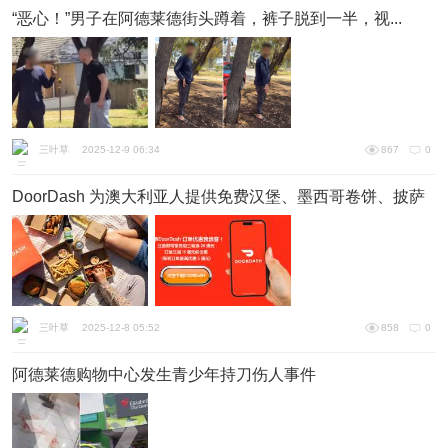
“恶心！”男子在阿德莱德街头蹲着，裤子脱到一半，视...
三叶草
2025-12-9 06:34
867
0
DoorDash 为澳大利亚人提供免费汉堡、墨西哥卷饼、披萨
和...
三叶草
2025-12-8 05:52
858
0
阿德莱德购物中心发生青少年持刀伤人事件